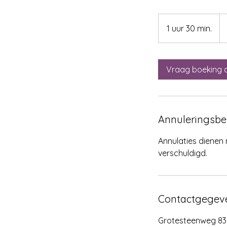
95
eu
1 uur 30 min.
1
u
u
3
Vraag boeking 
0
m
i
n
Annuleringsbe
.
Annulaties dienen 
verschuldigd.
Contactgegev
Grotesteenweg 83,