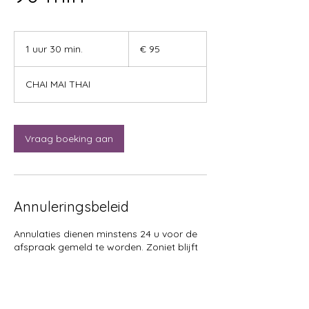
95
euro
1 uur 30 min.
1
€ 95
u
u
CHAI MAI THAI
3
0
m
i
Vraag boeking aan
n
.
Annuleringsbeleid
Annulaties dienen minstens 24 u voor de
afspraak gemeld te worden. Zoniet blijft
het hele bedrag verschuldigd.