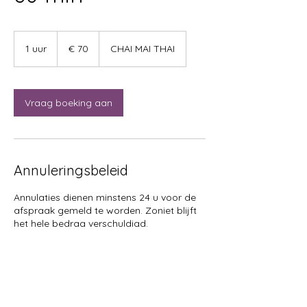
70
euro
1 uur
1
€ 70
CHAI MAI THAI
u
u
Vraag boeking aan
Annuleringsbeleid
Annulaties dienen minstens 24 u voor de
afspraak gemeld te worden. Zoniet blijft
het hele bedrag verschuldigd.
Contactgegevens