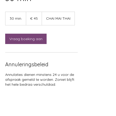
45
euro
30 min.
3
€ 45
CHAI MAI THAI
0
m
i
n
Vraag boeking aan
.
Annuleringsbeleid
Annulaties dienen minstens 24 u voor de
afspraak gemeld te worden. Zoniet blijft
het hele bedrag verschuldigd.
Contactgegevens