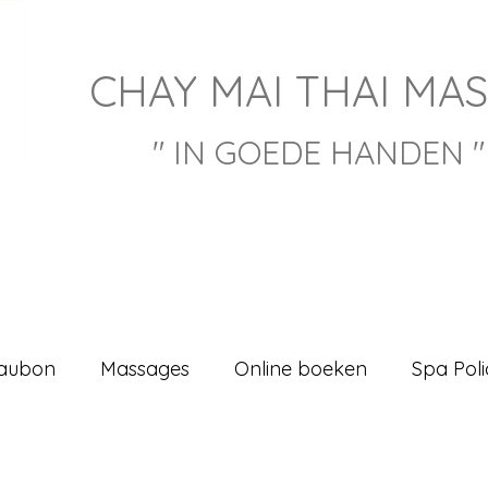
CHAY M
AI THAI MA
" IN GOEDE HANDEN "
aubon
Massages
Online boeken
Spa Poli