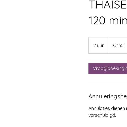
THAIS
120 mi
135
euro
2 uur
2
€ 135
u
u
r
Vraag boeking 
Annuleringsbe
Annulaties dienen 
verschuldigd.