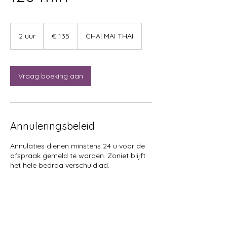
135
euro
2 uur
2
€ 135
CHAI MAI THAI
u
u
r
Vraag boeking aan
Annuleringsbeleid
Annulaties dienen minstens 24 u voor de
afspraak gemeld te worden. Zoniet blijft
het hele bedrag verschuldigd.
Contactgegevens